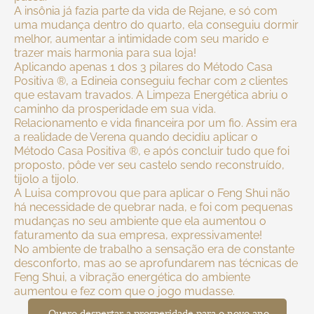
A insônia já fazia parte da vida de Rejane, e só com
uma mudança dentro do quarto, ela conseguiu dormir
melhor, aumentar a intimidade com seu marido e
trazer mais harmonia para sua loja!
Aplicando apenas 1 dos 3 pilares do Método Casa
Positiva ®, a Edineia conseguiu fechar com 2 clientes
que estavam travados. A Limpeza Energética abriu o
caminho da prosperidade em sua vida.
Relacionamento e vida financeira por um fio. Assim era
a realidade de Verena quando decidiu aplicar o
Método Casa Positiva ®, e após concluir tudo que foi
proposto, pôde ver seu castelo sendo reconstruído,
tijolo a tijolo.
A Luisa comprovou que para aplicar o Feng Shui não
há necessidade de quebrar nada, e foi com pequenas
mudanças no seu ambiente que ela aumentou o
faturamento da sua empresa, expressivamente!
No ambiente de trabalho a sensação era de constante
desconforto, mas ao se aprofundarem nas técnicas de
Feng Shui, a vibração energética do ambiente
aumentou e fez com que o jogo mudasse.
Quero despertar a prosperidade para o novo ano