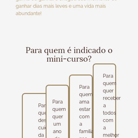
ganhar dias mais leves e uma vida mais
abundante!
Para quem é indicado o
mini-curso?
Para
quem
Para
quer
quem
receber
Para
ama
Para
a
quem
estar
quem
todos
quer
com
deseja
com
um
a
cuidar
a
ano
família
da
melhor