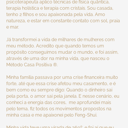
psicoterapeuta aplico técnicas de física quântica,
terapia holística e terapia com cristais. Sou casada,
tenho 2 filhos e sou apaixonada pela vida. Amo
natureza, e estar em constante contato com sol, praia
e mar.
Já transformei a vida de milhares de mulheres com
meu método. Acredito que quando temos um
propósito conseguimos mudar o mundo, e foi assim,
através de uma dor na minha vida, que nasceu o
Método Casa Positiva ®.
Minha família passava por uma crise financeira muito
forte, até que essa crise afetou meu casamento, e é
bem como eu sempre digo: Quando o dinheiro sai
pela porta, o amor sai pela janela. E nesse cenário, eu
conheci a energia das cores, me aprofundei mais
pelo tema, fiz todos os movimentos propostos na
minha casa e me apaixonei pelo Feng-Shui.
Minha vida teve uma virada de 360º, e foi aí que eu